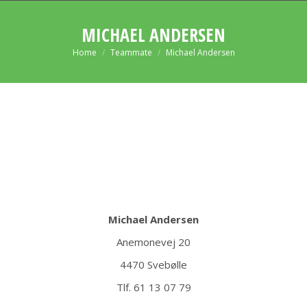
MICHAEL ANDERSEN
You are here:
Home
Teammate
Michael Andersen
Michael Andersen
Anemonevej 20
4470 Svebølle
Tlf. 61 13 07 79