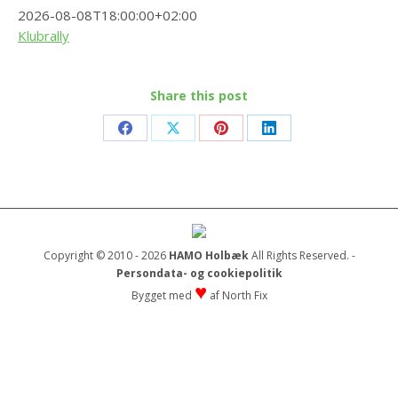
2026-08-08T18:00:00+02:00
Klubrally
Share this post
Share
Share
Share
Share
on
on
on
on
Facebook
X
Pinterest
LinkedIn
Copyright © 2010 - 2026
HAMO Holbæk
All Rights Reserved. -
Persondata- og cookiepolitik
♥
Bygget med
af
North Fix