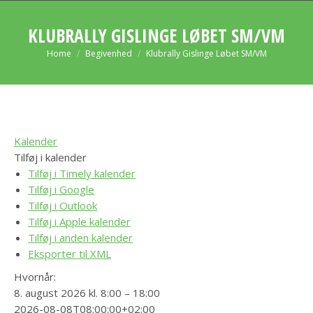
KLUBRALLY GISLINGE LØBET SM/VM
You are here:
Home
Begivenhed
Klubrally Gislinge Løbet SM/VM
Kalender
Tilføj i kalender
Tilføj i Timely kalender
Tilføj i Google
Tilføj i Outlook
Tilføj i Apple kalender
Tilføj i anden kalender
Eksporter til XML
Hvornår:
8. august 2026 kl. 8:00 – 18:00
2026-08-08T08:00:00+02:00